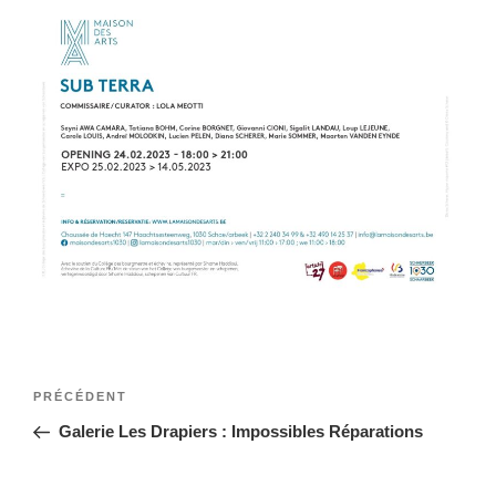
Navigation
Article
PRÉCÉDENT
de
précédent
Galerie Les Drapiers : Impossibles Réparations
l’article